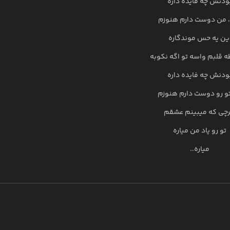
ودنش چه فایده داره
 من دوست دارم هنوزم
ین یه حس موندگاره
ه قلبم واسه تو اگه نکوبه
ودنش چه فایده داره
و رو دوست دارم هنوزم
چی که میبینم عشقم
تو رو یاد من میاره
میاره..