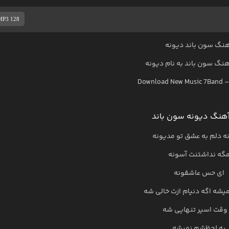
MP3 128
نگ سون باند دیونه
آهنگ
سون باند
به نام
دیونه
Download New Music
7Band
هنگ دیونه سون باند
ه دلم به عشق تو مدیونه
گه نداشتنت آسونه
ای حس عاشقونه
یشه اگه دنیام ازت خالی شه
 وقت اسیر تنهایی شه
یه لحظشم نمیشه