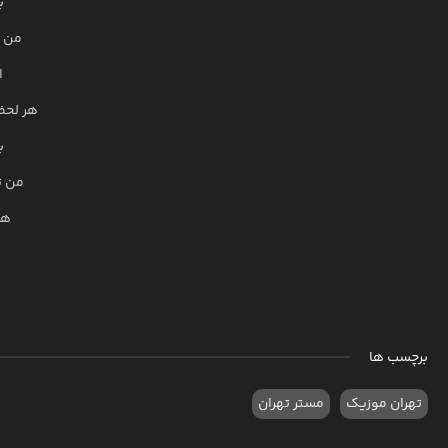
ب
من ،
ا
هر لحظ
ب
من ت
هر
برچسب ها
تهران موزیک
مستر تهران