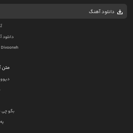
دانلود آهنگ
آه
دانلود 
–
Divooneh
متن آ
دیوون
م
بگو چی م
یه