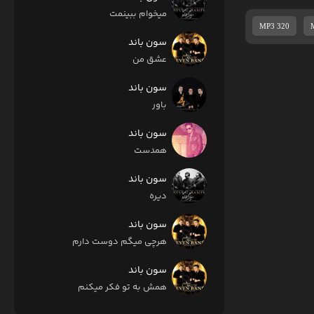
میخوام ببینمت
MP3 320
سون باند
عشق من
سون باند
باور
سون باند
همدست
سون باند
دیره
سون باند
هرچی میگم دوست دارم
سون باند
همش به تو فکر میکنم