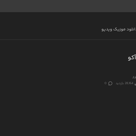
انلود موزیک ویدیو
آکو
Ak
28,164 بازدید
0