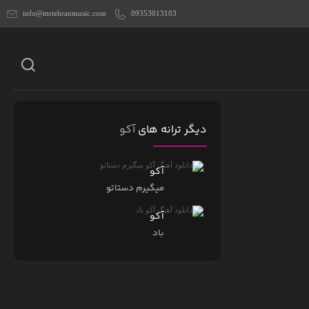
info@mrtehranmusic.com
09353013103
دیگر ترانه های
آکو
آکو
میگیرم دستاتو
آکو
باد