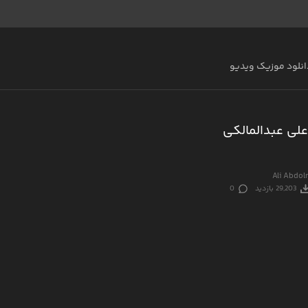
انلود موزیک ویدیو
لی عبدالمالکی
Ali Abdol
29,203 بازدید
0