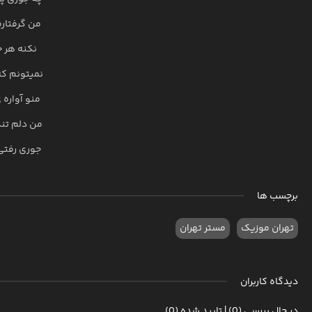
من گرفتارم
نکنه هر جا
نمیتونم که
منو آواره 
من دلم تن
جوری رفتی
برچسب ها
تهران موزیک
مستر تهران
دیدگاه کاربران
در حال بررسی (0) | تایید شده (0)