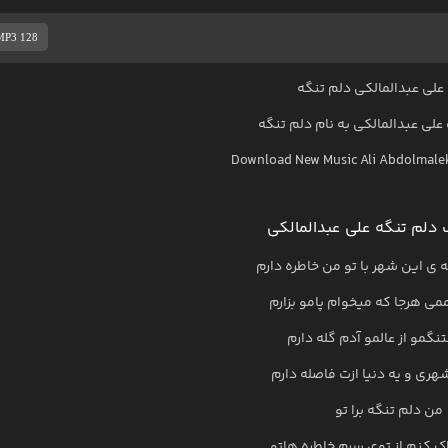
MP3 128
لی عبدالمالکی دلم تنگه
علی عبدالمالکی
به نام
دلم تنگه
Download New Music
Ali Abdolmale
دلم تنگه علی عبدالمالکی
ی این شهر با تو من خاطره دارم
می هرجا که میخوام پامو بزارم
نگمو از عالمو آدم گله دارم
ری و یه دنیا ازت فاصله دارم
من دلم تنگه برا تو
ک کنم از توی سرم خاطره هاتو