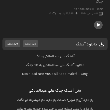
جنگ
Ali Abdolmaleki - Jang
8 سپتامبر 2024
23,399 بازدید
0
دانلود آهنگ
MP3 320
MP3 128
آهنگ علی عبدالمالکی جنگ
دانلود آهنگ
علی عبدالمالکی
به نام
جنگ
Download New Music
Ali Abdolmaleki
–
Jang
متن آهنگ جنگ علی عبدالمالکی
باز داره آروم میلرزه صدات باز داره غم میشینه تو نگات
باز داره بارونی میشه چشات چی شده جونم بمیرم برات