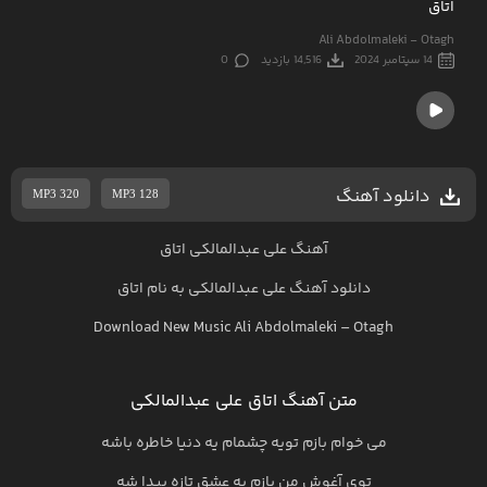
اتاق
Ali Abdolmaleki - Otagh
14 سپتامبر 2024
14,516 بازدید
0
دانلود آهنگ
MP3 320
MP3 128
آهنگ علی عبدالمالکی اتاق
دانلود آهنگ
علی عبدالمالکی
به نام
اتاق
Download New Music
Ali Abdolmaleki
–
Otagh
متن آهنگ اتاق علی عبدالمالکی
می خوام بازم تویه چشمام یه دنیا خاطره باشه
توی آغوش من بازم یه عشق تازه پیدا شه