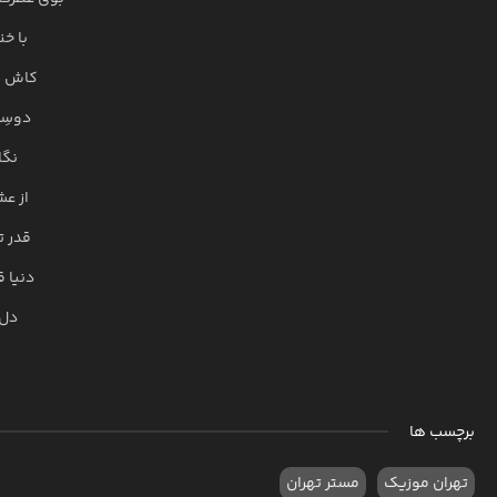
با خ
کاش از
دوسِت
نگا
از عش
قدر ت
دنیا 
دل 
برچسب ها
تهران موزیک
مستر تهران