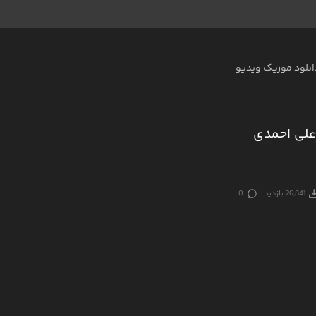
انلود موزیک ویدیو
علی احمدی
26,841 بازدید
0