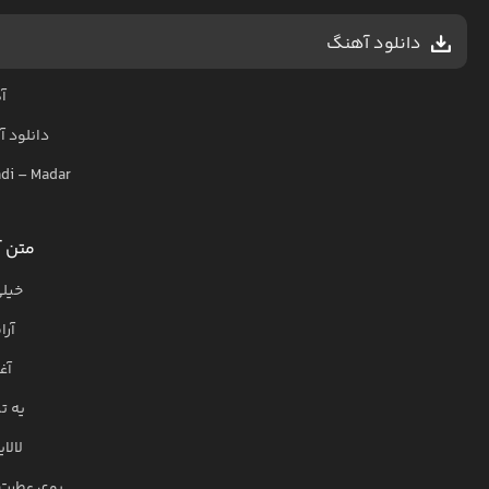
دانلود آهنگ
آ
دانلود 
di
–
Madar
متن آ
خیلی
آرا
آغ
یه ت
لالا
بوی عطرت 