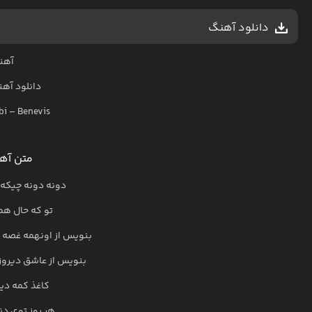
دانلود آهنگ
آهن
دانلود آه
bi
–
Benevis
متن آه
دونه دونه چیکه 
تو که حال هم
بنویس از اونهمه غصه 
بنویس از عاشق دیروز
کاغذ کمه دیگ
هر روز توی دن