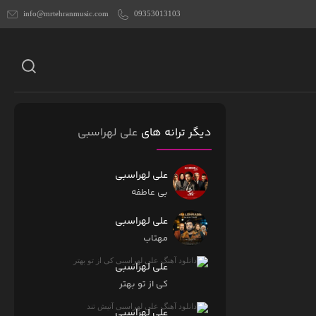
info@mrtehranmusic.com
09353013103
دیگر ترانه های
علی لهراسبی
علی لهراسبی
بی عاطفه
علی لهراسبی
مهتاب
علی لهراسبی
کی از تو ‌بهتر
علی لهراسبی