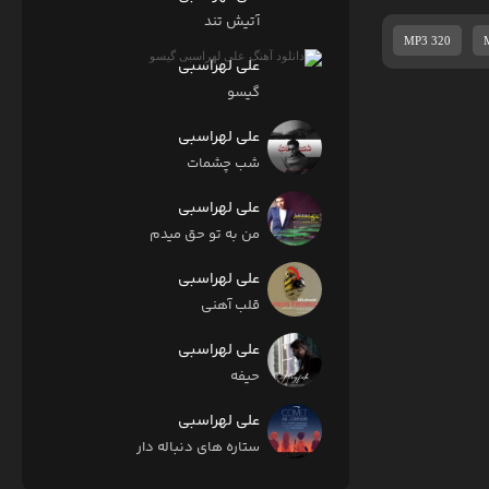
آتیش تند
MP3 320
علی لهراسبی
گیسو
علی لهراسبی
شب چشمات
علی لهراسبی
من به تو حق میدم
علی لهراسبی
قلب آهنی
علی لهراسبی
حیفه
علی لهراسبی
ستاره های دنباله دار