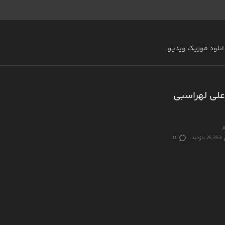
انلود موزیک ویدیو
علی لهراسبی
A
25,353 بازدید
0