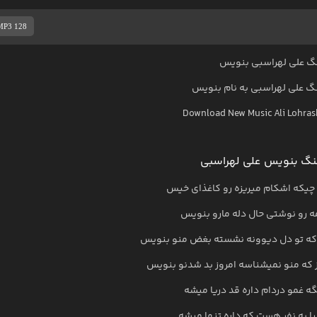
MP3 128
گ علی لهراسبی بنویس
نگ
علی لهراسبی
به نام
بنویس
Download New Music
Ali Lohras
نگ بنویس علی لهراسبی
چیکه اشکام میریزه رو کاغذای خیس
ه رو نوشتی حال دله مارو بنویس
که تو دل دیوونه نشسته بغض منو بنویس
 که منو نمیشناسه امروز بد شدنو بنویس
ه غمو دردام داره قد دریا میشه
یا یه نفر هست که داره تنها میشه