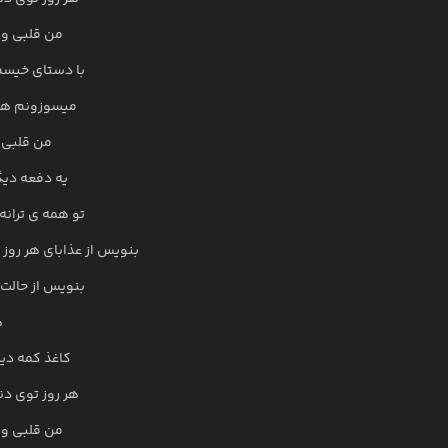
من قلبی و 
با دستای خیسم
میسوزونم هر 
من قلبی 
یه دفعه دیگ
تو همه ی تران
بنویس از عذابای هر روز 
بنویس از حالت
ه
کاغذ کمه دیگ
هر روز توی دن
من قلبی و 