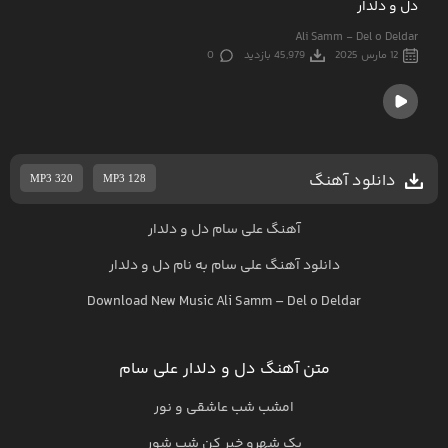
دل و دلدار
Ali Samm - Del o Deldar
12 مارس 2025
45,979 بازدید
0
دانلود آهنگ
MP3 320
MP3 128
آهنگ علی سام دل و دلدار
دانلود آهنگ
علی سام
به نام
دل و دلدار
Download New Music
Ali Samm
–
Del o Deldar
متن آهنگ دل و دلدار علی سام
امشب شب عاشقی و نور
یک شهرو خبر کن شب شور