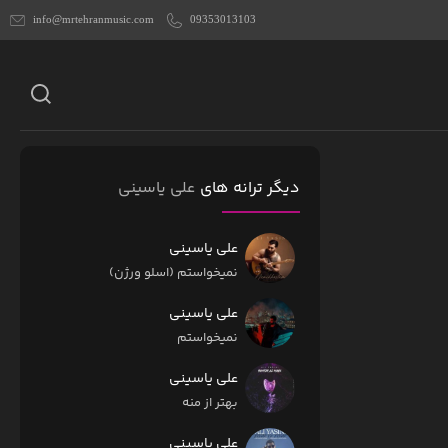
info@mrtehranmusic.com
09353013103
دیگر ترانه های
علی یاسینی
علی یاسینی
نمیخواستم (اسلو ورژن)
علی یاسینی
نمیخواستم
علی یاسینی
بهتر از منه
علی یاسینی