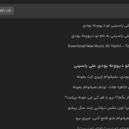
MP3 128
ی یاسینی تو دیوونه بودی
لی یاسینی
به نام
تو دیوونه بودی
Download New Music
Ali Yasini
–
To
و دیوونه بودی علی یاسینی
بودی، نمیخوام چیزی ازت بمونه
 خاطره هات، اونم نمیخوام بمونه
بار بگم؟) برو با هر کی می مونه پیشت؟
 ببر) اون عکس دوتایی چند سال پیشو
میخوام منو قانع کنی، میری برو
ه جای تو نیست (جای تو نیست)