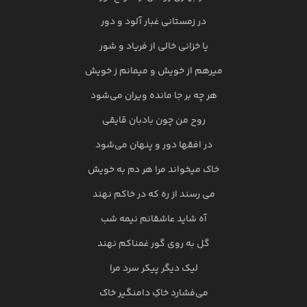
در زمستانی غبار آلود و دور
یا خزانی خالی از فریاد و شور
میرهم از خویش و میمانم ز خویش
هر چه بر جا مانده ویران می‌شود
روح من چون بادبان قایقی
در افقها دور و پنهان می‌شود
خاک میخواند مرا هر دم به خویش
می رسند از ره که در خاکم نهند
آه شاید عاشقانم نیمه شب
گل به روی گور غمناکم نهند
لیک دیگر پیکر سرد مرا
می‌فشارد خاکِ دامنگیر خاک