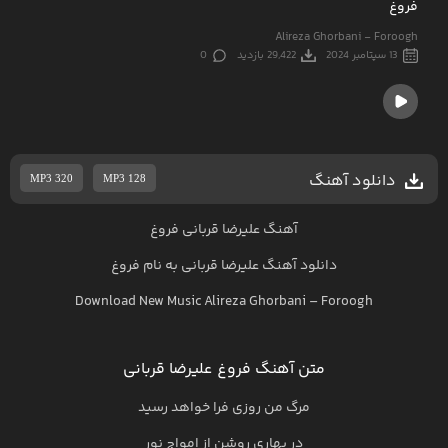
فروغ
Alireza Ghorbani - Foroogh
13 سپتامبر 2024
29,422 بازدید
0
دانلود آهنگ
MP3 320
MP3 128
آهنگ علیرضا قربانی فروغ
دانلود آهنگ
علیرضا قربانی
به نام
فروغ
Download New Music
Alireza Ghorbani
–
Foroogh
متن آهنگ فروغ علیرضا قربانی
مرگ من روزی فرا خواهد رسید
در بهاری روشن از امواج نور