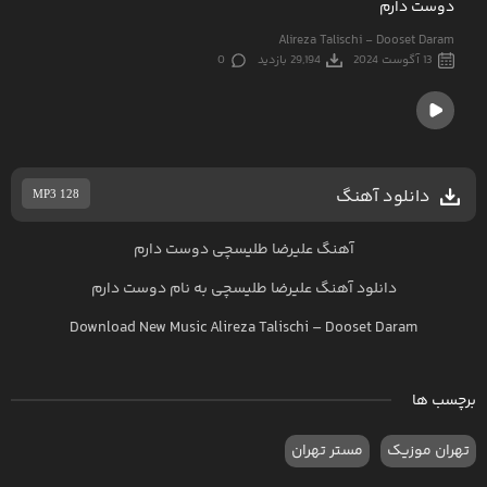
دوست دارم
Alireza Talischi - Dooset Daram
13 آگوست 2024
29,194 بازدید
0
دانلود آهنگ
MP3 128
آهنگ علیرضا طلیسچی دوست دارم
دانلود آهنگ
علیرضا طلیسچی
به نام
دوست دارم
Download New Music
Alireza Talischi
–
Dooset Daram
برچسب ها
تهران موزیک
مستر تهران