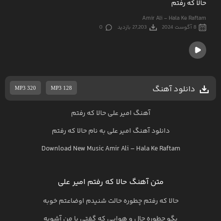
حالا که رفتم
Amir Ali - Hala Ke Raftam
8 آگوست 2024
27,203 بازدید
0
دانلود آهنگ
MP3 320
MP3 128
آهنگ امیر علی حالا که رفتم
دانلود آهنگ
امیر علی
به نام
حالا که رفتم
Download New Music
Amir Ali
–
Hala Ke Raftam
متن آهنگ حالا که رفتم امیر علی
حالا که رفتم چطوره حالت شنیدم اوضاعتم خوبه
بگو چطوره حال و هوایی که گفتی با من آشوبه