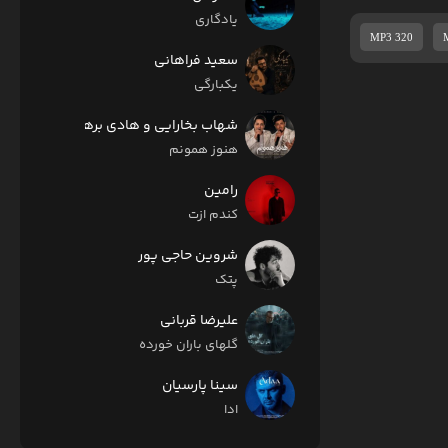
یادگاری
MP3 320
سعید فراهانی
یکبارگی
شهاب بخارایی و هادی برهان
هنوز همونم
رامین
کندم ازت
شروین حاجی پور
پتک
علیرضا قربانی
گلهای باران خورده
سینا پارسیان
ادا