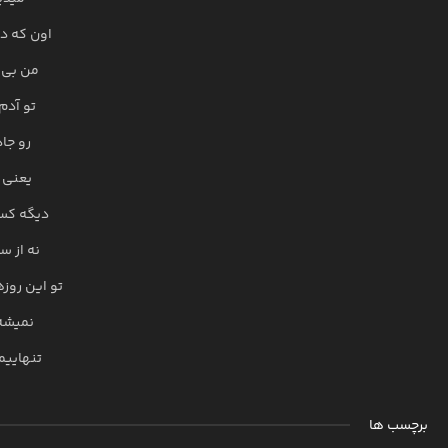
اون که د
من بی 
تو آدم
رو جا
یعنی 
دیگه کسی
نه از س
تو این روز
نمیشه 
تنهاییم
برچسب ها