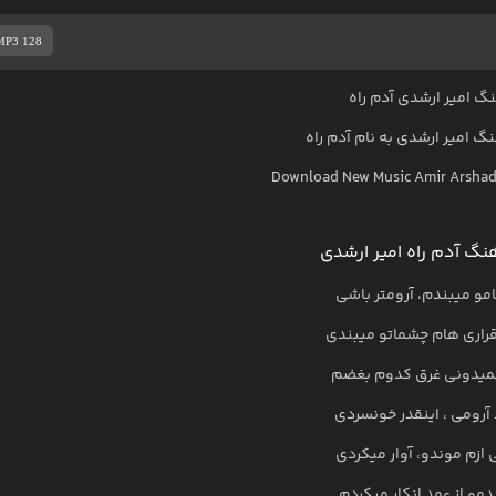
MP3 128
گ امیر ارشدی آدم راه
هنگ
امیر ارشدی
به نام
آدم راه
Download New Music
Amir Arshad
نگ آدم راه امیر ارشدی
و میبندم، آرومتر باشی
قراری هام چشماتو میبندی
میدونی غرق کدوم بغضم
 آرومی ، اینقدر خونسردی
ازم موندو، آوار میکردی
دمو از عمد انکار میکردم