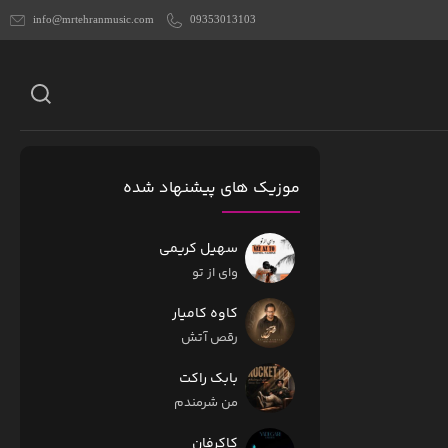
info@mrtehranmusic.com
09353013103
موزیک های پیشنهاد شده
سهیل کریمی
وای از تو
کاوه کامیار
رقص آتش
بابک راکت
من شرمندم
کاکرفان