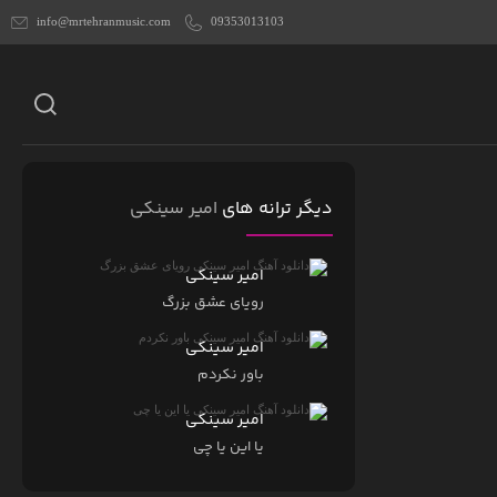
info@mrtehranmusic.com
09353013103
دیگر ترانه های
امیر سینکی
امیر سینکی
رویای عشق بزرگ
امیر سینکی
باور نکردم
امیر سینکی
یا این یا چی