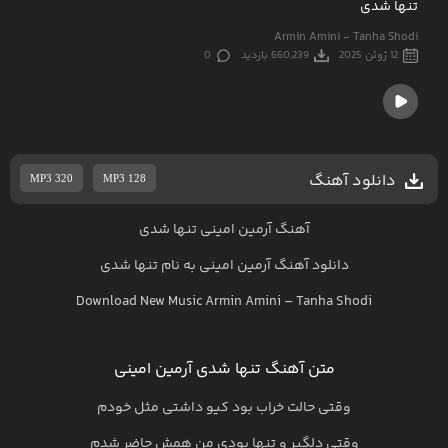
تنها شدی
Armin Amini - Tanha Shodi
12 ژوئن 2025
660,239 بازدید
0
دانلود آهنگ
MP3 320
MP3 128
آهنگ آرمین امینی تنها شدی
دانلود آهنگ
آرمین امینی
به نام
تنها شدی
Download New Music
Armin Amini
–
Tanha Shodi
متن آهنگ تنها شدی آرمین امینی
وقتی حالت خراب بود کیو داشتی مثل خودم
وقتی دلگیر و تنها بودی من همش حاضر شدم