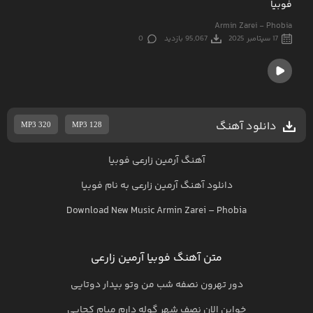
فوبیا
Armin Zarei - Phobia
17 سپتامبر 2025
95,067 بازدید
0
دانلود آهنگ
MP3 320
MP3 128
آهنگ آرمین زارعی فوبیا
دانلود آهنگ
آرمین زارعی
به نام
فوبیا
Download New Music
Armin Zarei
–
Phobia
متن آهنگ فوبیا آرمین زارعی
دور تهرون نصفه شب من وتو بیدار دوتایی
خوابن الان نصف شهر گوله دارم میام کجایی