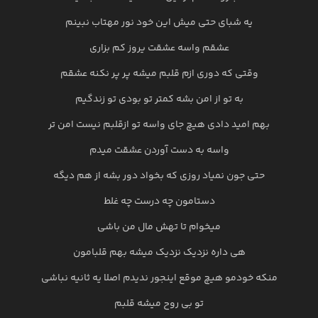
یه شبای حتی میش این خود نور مهتاب نبینم
عشقم واسه عشقت یروز کم بزاری
وقتی که دوری ازم قلبم میشه پر پر نکنه عشقم
به تو از امن بشه کمتر تو بودی تو زندگیم
بهم امید دادی هیچ جای واسه تو ازقلبم نیست امن تر
واسه به دست آوردن عشقت میدم
حتی جون نمیاد روزی که بخواد دور بشه از هم دیگه
دستامون چه درست چه غلط
میخوام تا تهش مال من باشی
هی داره نزدیک نزدیک میشه بهم قلبامون
منکه خودمو هیچ موقع اینجور ندیدم اصلا یه ثانیه نباشی
تو بی روح میشه قلبم