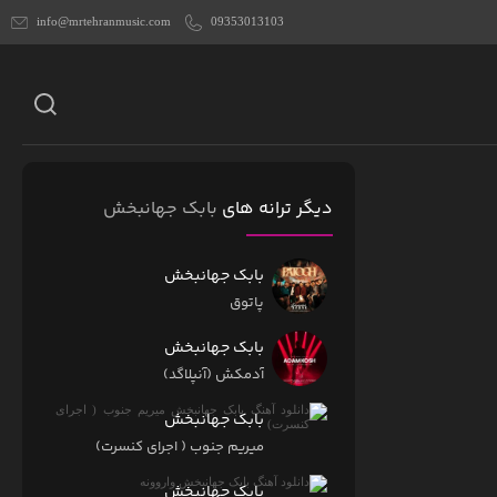
info@mrtehranmusic.com
09353013103
دیگر ترانه های
بابک جهانبخش
بابک جهانبخش
پاتوق
بابک جهانبخش
آدمکش (آنپلاگد)
بابک جهانبخش
میریم جنوب ( اجرای کنسرت)
بابک جهانبخش