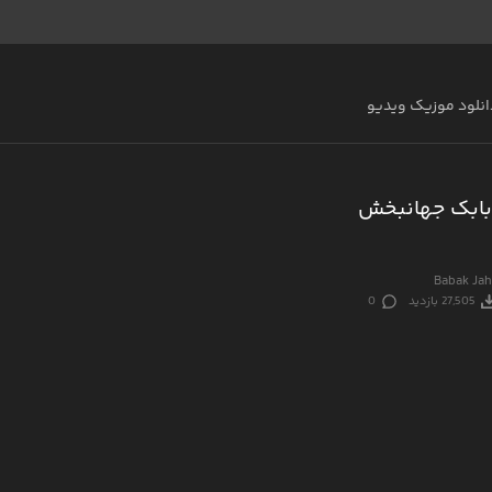
انلود موزیک ویدیو
بابک جهانبخش
Babak Ja
27,505 بازدید
0