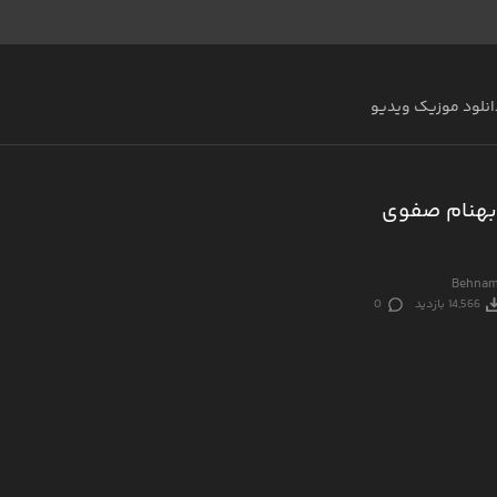
انلود موزیک ویدیو
بهنام صفوی
Behnam 
14,566 بازدید
0