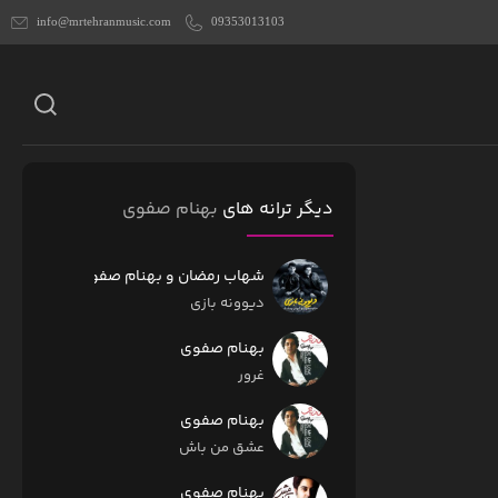
info@mrtehranmusic.com
09353013103
دیگر ترانه های
بهنام صفوی
شهاب رمضان و بهنام صفوی
دیوونه بازی
بهنام صفوی
غرور
بهنام صفوی
عشق من باش
بهنام صفوی