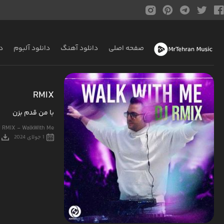
صفحه اصلی
دانلود آهنگ
دانلود آلبوم
د
RMIX
با من قدم بزن
J RMIX - WalkWith Me
1 جولای 2024