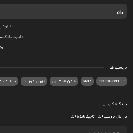
دانلود پادکست IX
دانلود پادکس
Me
برچسب ها
mrtehranmusic
RMIX
با من قدم بزن
تهران موزیک
دانلود پا
دیدگاه کاربران
در حال بررسی (0) | تایید شده (0)