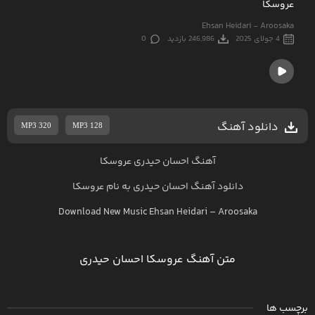
عروسکا
Ehsan Heidari - Aroosaka
4 جولای 2025
246,986 بازدید
0
دانلود آهنگ
MP3 320
MP3 128
آهنگ احسان حیدری عروسکا
دانلود آهنگ
احسان حیدری
به نام
عروسکا
Download New Music
Ehsan Heidari
–
Aroosaka
متن آهنگ عروسکا احسان حیدری
برچسب ها