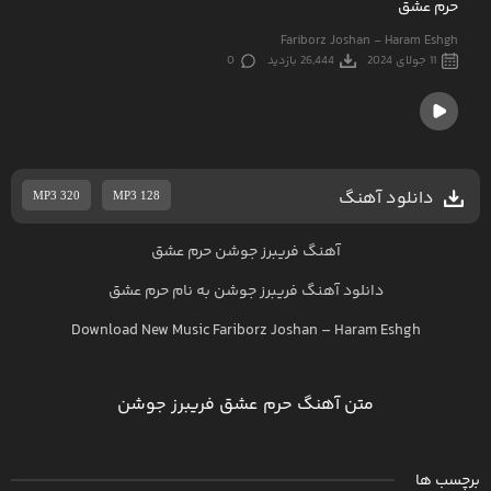
حرم عشق
Fariborz Joshan - Haram Eshgh
11 جولای 2024
26,444 بازدید
0
دانلود آهنگ
MP3 320
MP3 128
آهنگ فریبرز جوشن حرم عشق
دانلود آهنگ
فریبرز جوشن
به نام
حرم عشق
Download New Music
Fariborz Joshan
–
Haram Eshgh
متن آهنگ حرم عشق فریبرز جوشن
برچسب ها