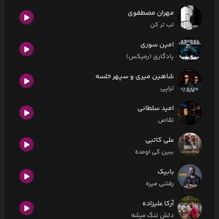
مهران مصطفوی
لب تر کن
امین سوری
یادگاری (رمیکس)
شاهین میری و سپهر خلسه
تراپی
امید سلطانی
تقاص
علی کاتبی
ببین کی اومده
بابیک
رفتنی میره
آرکا علیزاده
دلش تنگ میشه