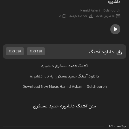
دلشوره
Hamid Askari - Delshooreh
16 مارس 2025
50,703 بازدید
0
دانلود آهنگ
MP3 320
MP3 128
آهنگ حمید عسکری دلشوره
دانلود آهنگ
حمید عسکری
به نام
دلشوره
Download New Music
Hamid Askari
–
Delshooreh
متن آهنگ دلشوره حمید عسکری
برچسب ها