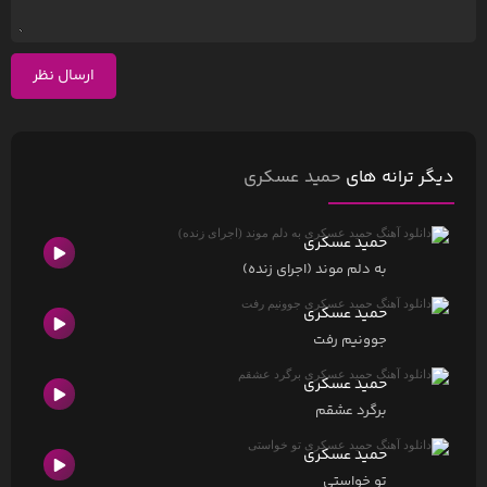
ارسال نظر
دیگر ترانه های
حمید عسکری
حمید عسکری
به دلم موند (اجرای زنده)
حمید عسکری
جوونیم رفت
حمید عسکری
برگرد عشقم
حمید عسکری
تو خواستی