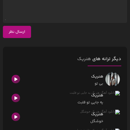
ارسال نظر
دیگر ترانه های
هنریک
هنریک
بی تو
هنریک
یه جایی تو قلبت
هنریک
خوشگل