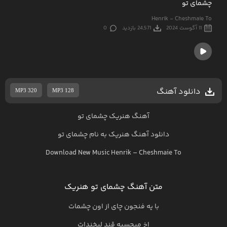
چشمای تو
Henrik - Cheshmaie To
11 آگوست 2024
24,571 بازدید
0
دانلود آهنگ
MP3 320
MP3 128
آهنگ هنریک چشمای تو
دانلود آهنگ
هنریک
به نام
چشمای تو
Download New Music
Henrik
–
Cheshmaie To
متن آهنگ چشمای تو هنریک
با یه فنجون چای از اون چشمات
اخ میچسبه قند لبخندات