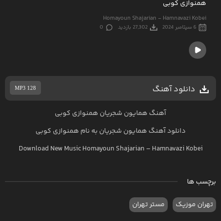
همنوازی کوبی
Homayoun Shajarian - Hamnavazi Kobei
6 سپتامبر 2024
27,302 بازدید
0
دانلود آهنگ
MP3 128
آهنگ همایون شجریان همنوازی کوبی
دانلود آهنگ
همایون شجریان
به نام
همنوازی کوبی
Download New Music
Homayoun Shajarian
–
Hamnavazi Kobei
برچسب ها
تهران موزیک
مستر تهران