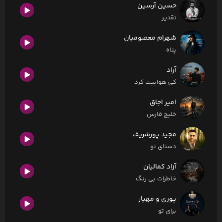
حسین آرسین
تقدیر
شهرام معصومیان
پناه
آراد
کی هواییت کرد
امیر اجاق
خلیج فارس
مجید پورشریف
دستای تو
آزاد کمالیان
خاطرات بی رنگ
پوری و مهیار
برای تو