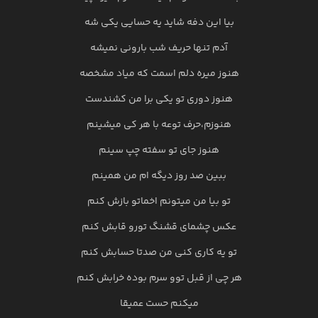
بیا این دفه شاید یه حسایی یکی شه
آدم تنها حریف شب بارونی نمیشه
هنوز میره دلم اسمت که میاد مشخصه
هنوز دوری تو یکی برا من کشندست
هنوزم،حرف توعه با هر کی میشینم
هنوز جای تو سفته چپ سینم
ببین صد روز دیگه ام من همینم
تو بیا من میتونم اخماتو بازش کنم
عکس چشمای قشنگ تورو قابش کنم
تو یه کاری کنی من صدتا حسابش کنم
هر چی از قبل توو سرم بوده خرابش کنم
میکنم حست عمیقا