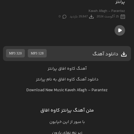
پرانتز
Kaveh Afagh - Parantez
25 آگوست 2024
29,847 بازدید
0
دانلود آهنگ
MP3 320
MP3 128
آهنگ کاوه افاق پرانتز
دانلود آهنگ
کاوه افاق
به نام
پرانتز
Download New Music
Kaveh Afagh
–
Parantez
متن آهنگ پرانتز کاوه افاق
با عبور از این خیابون
زیر نم نمای بارون