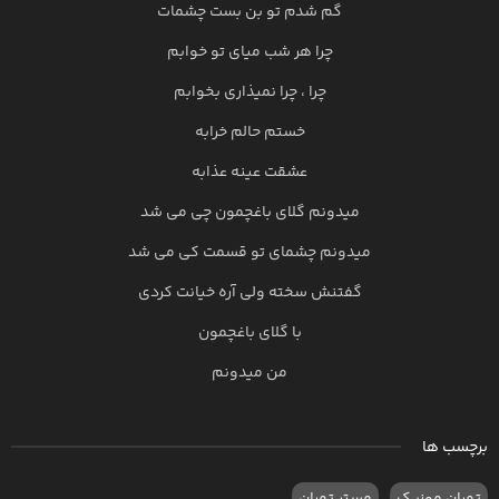
گم شدم تو بن بست چشمات
چرا هر شب میای تو خوابم
چرا ، چرا نمیذاری بخوابم
خستم حالم خرابه
عشقت عینه عذابه
میدونم گلای باغچمون چی می شد
میدونم چشمای تو قسمت کی می شد
گفتنش سخته ولی آره خیانت کردی
با گلای باغچمون
من میدونم
برچسب ها