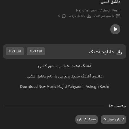
عاشق کشی
Majid Yahyaei - Ashegh Koshi
13 سپتامبر 2024
27,189 بازدید
0
دانلود آهنگ
MP3 320
MP3 128
آهنگ مجید یحیایی عاشق کشی
دانلود آهنگ
مجید یحیایی
به نام
عاشق کشی
Download New Music
Majid Yahyaei
–
Ashegh Koshi
برچسب ها
تهران موزیک
مستر تهران