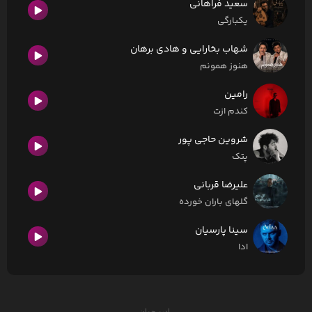
سعید فراهانی
یکبارگی
شهاب بخارایی و هادی برهان
هنوز همونم
رامین
کندم ازت
شروین حاجی پور
پتک
علیرضا قربانی
گلهای باران خورده
سینا پارسیان
ادا
رادیو جوان