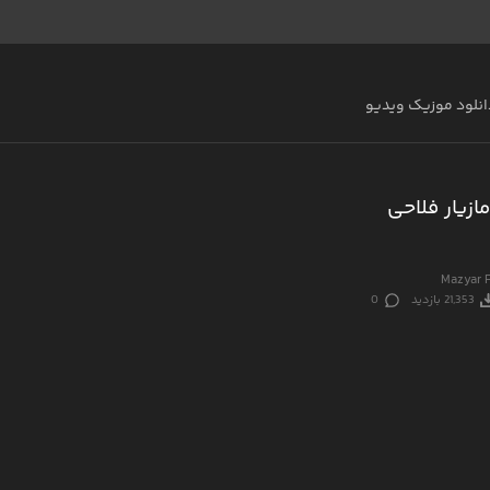
انلود موزیک ویدیو
ازیار فلاحی
Mazyar F
21,353 بازدید
0