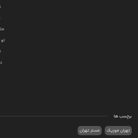
ت
م
مث
تو 
ت
د
ت
برچسب ها
تهران موزیک
مستر تهران