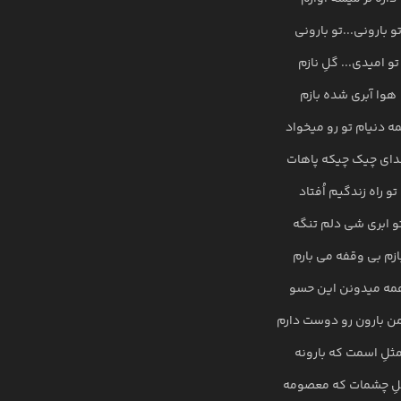
و بارونی...تو بارونی
تو امیدی... گلِ نازم
هوا آبری شده بازم
ه دنیام تو رو میخواد
ای چیک چیکه پاهات
تو راه زندگیم اُفتاد
و ابری شی دلم تنگه
ازم بی وقفه می بارم
مه میدونن این حسو
ن بارون رو دوست دارم
ثلِ اسمت که بارونه
لِ چشمات که معصومه