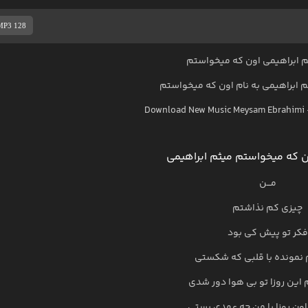
MP3 128
 ابراهیمی اون که میخواستم
م ابراهیمی
به نام
اون که میخواستم
Download New Music
Meysam Ebrahimi
 که میخواستم میثم ابراهیمی
مـــن
چیزی کم نذاشتم
فکر تو پیش کی بود
 نمونده با قلبی که شکستی
 این روزا تو بی هوا دور شدی
اون روزا با من چه عهدی بستی