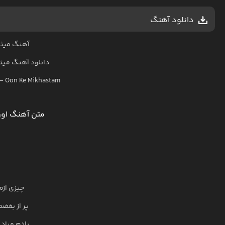
دانلود آهنگ
آهنگ میثم
دانلود آهنگ
میث
–
Oon Ke Mikhastam
متن آهنگ اون
چیزی ازم
پر از بغضم
یادم میاد 