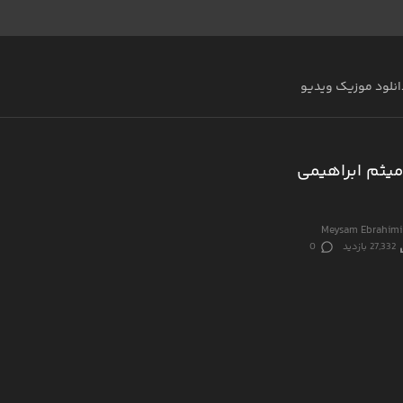
انلود موزیک ویدیو
میثم ابراهیمی
Meysam Ebrahimi
27,332 بازدید
0