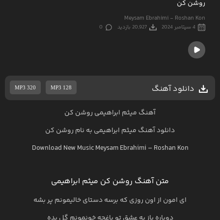
روشن کن
Meysam Ebrahimi - Roshan Kon
4 سپتامبر 2024
20,927 بازدید
0
دانلود آهنگ
MP3 320
MP3 128
آهنگ میثم ابراهیمی روشن کن
دانلود آهنگ
میثم ابراهیمی
به نام
روشن کن
Download New Music
Meysam Ebrahimi
–
Roshan Kon
متن آهنگ روشن کن میثم ابراهیمی
ای امون از اون روزی که برسه دستای خالیمونم پر بشه
دوباره باز به عشق تو باغچه خونمونم گل بده