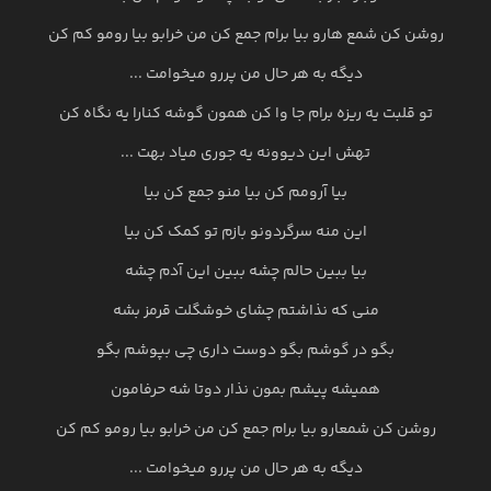
روشن کن شمع هارو بیا برام جمع کن من خرابو بیا رومو کم کن
دیگه به هر حال من پررو میخوامت ...
تو قلبت یه ریزه برام جا وا کن همون گوشه کنارا یه نگاه کن
تهش این دیوونه یه جوری میاد بهت ...
بیا آرومم کن بیا منو جمع کن بیا
این منه سرگردونو بازم تو کمک کن بیا
بیا ببین حالم چشه ببین این آدم چشه
منی که نذاشتم چشای خوشگلت قرمز بشه
بگو در گوشم بگو دوست داری چی بپوشم بگو
همیشه پیشم بمون نذار دوتا شه حرفامون
روشن کن شمعارو بیا برام جمع کن من خرابو بیا رومو کم کن
دیگه به هر حال من پررو میخوامت ...