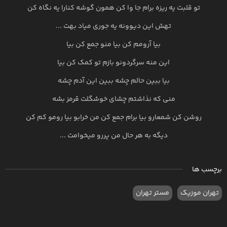
تو قلبت یه ریزه برام جا وا کن همون گوشه کنارا یه نگاه کن
تهش این دیوونه یه جوری میاد بهت ...
بیا آرومم کن بیا منو جمع کن بیا
این منه سرگردونو بازم تو کمک کن بیا
بیا ببین حالم چشه ببین این آدم چشه
منی که نذاشتم چشای خوشگلت قرمز بشه
روشن کن شمعارو بیا برام جمع کن من خرابو بیا رومو کم کن
دیگه به هر حال من پررو میخوامت ...
برچسب ها
تهران موزیک
مستر تهران