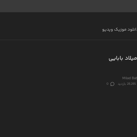
انلود موزیک ویدیو
یلاد بابایی
Milad Ba
28,285 بازدید
0