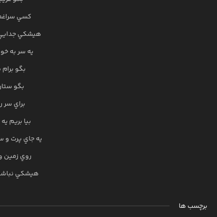
کسي سراغم
هيشکي جدايي 
يه سر به خو
بگو برام 
بگو ستار
براي سر ر
بيا بريم ي
يه جاي پرت و 
روي زمين 
هيشکي نباشه
برچسب ها