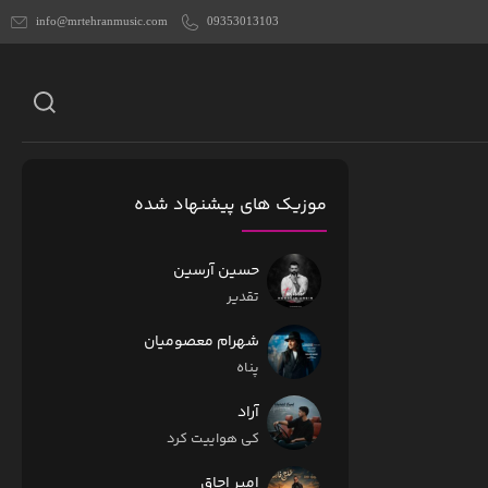
info@mrtehranmusic.com
09353013103
موزیک های پیشنهاد شده
حسین آرسین
تقدیر
شهرام معصومیان
پناه
آراد
کی هواییت کرد
امیر اجاق