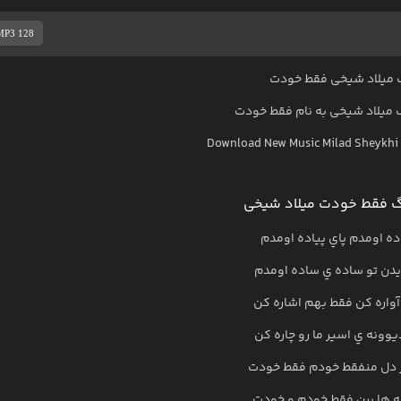
MP3 128
 میلاد شیخی فقط خودت
میلاد شیخی
به نام
فقط خودت
Download New Music
Milad Sheykhi
گ فقط خودت میلاد شیخی
اده اومدم پاي پياده اومدم
يدن تو ساده ي ساده اومدم
واره کن فقط بهم اشاره کن
وونه ي اسير ما رو چاره کن
هر دل منفقط خودم فقط خودت
ه ها برن فقط خودم و خودت