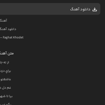
دانلود آهنگ
آهنگ
دانلود آهنگ
–
Faghat Khodet
متن آهن
از ته ج
براي دزد
عاشقتو آ
غم دل دي
بيا تا ش
بگو غريب