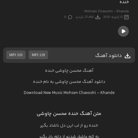
خنده
Mohsen Chavoshi - Khande
12 ژانویه 2025
27,465 بازدید
0
دانلود آهنگ
MP3 320
MP3 128
آهنگ محسن چاوشی خنده
دانلود آهنگ
محسن چاوشی
به نام
خنده
Download New Music
Mohsen Chavoshi
–
Khande
متن آهنگ خنده محسن چاوشی
خنده رو از لب این دل ناشاد بگیر
یه کم عاشق شدنو از دلم یاد بگیر