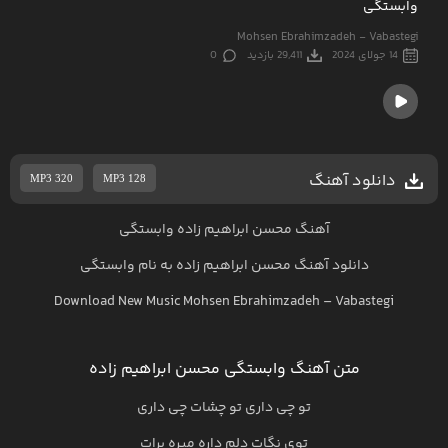
وابستگی
Mohsen Ebrahimzadeh - Vabastegi
14 جولای 2024
29,411 بازدید
0
دانلود آهنگ
MP3 320
MP3 128
آهنگ محسن ابراهیم زاده وابستگی
دانلود آهنگ
محسن ابراهیم زاده
به نام
وابستگی
Download New Music
Mohsen Ebrahimzadeh
–
Vabastegi
متن آهنگ وابستگی محسن ابراهیم زاده
تو چی داری تو چشات چی داری
توی نگات دلم داره میره برات