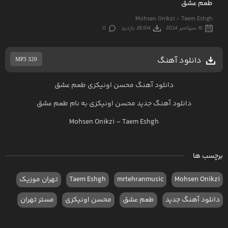
طعم عشق
Mohsen Onikzi - Taem Eshgh
16 سپتامبر 2024
28,914 بازدید
0
دانلود آهنگ
MP3 320
دانلود آهنگ محسن اونیکزی طعم عشق
دانلود آهنگ جدید
محسن اونیکزی به نام طعم عشق
Mohsen Onikzi – Taem Eshgh
برچسب ها
Mohsen Onikzi
mrtehranmusic
Taem Eshgh
تهران موزیک
دانلود آهنگ جدید
طعم عشق
محسن اونیکزی
مستر تهران