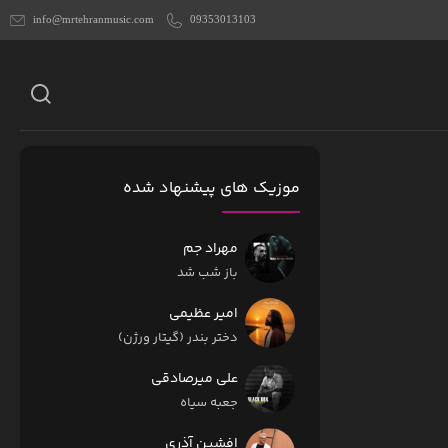
info@mrtehranmusic.com
09353013103
موزیک های پیشنهاد شده
مهراد جم
باز شب شد
امیر عظیمی
دختر بندر (گیتار ورژن)
علی میرصادقی
جعبه سیاه
افشین آذری