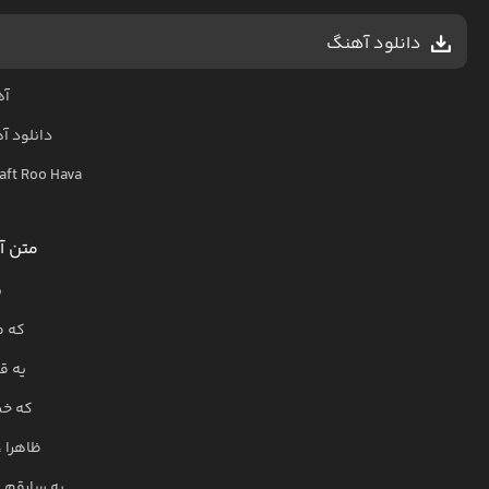
دانلود آهنگ
آه
دانلود آ
aft Roo Hava
متن آ
ی
که م
یه ق
که خی
ظاهرا 
یه سارقم ،