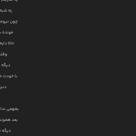
یه شبه 
چون نیوم
مونده بر
حالا دارم
وقتی
دیگه ک
با خودت م
دنیا
بفهمی ندار
بعد همونج
دیگه ق