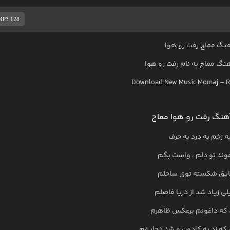
MP3 128
نگ مماج رفت رو هوا
هنگ
مماج
به نام
رفت رو هوا
Download New Music
Momaj
–
R
هنگ رفت رو هوا مماج
ه زخم یه درد یه حرف
وند تو دلم ، واست بگم
ایق شکسته توی ساحلم
لی زیاد شد از دریا فاصلم
، که داغونم برعکس ظاهرم
 که زد به کادون و شد دچار غم