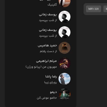
گلینیک
MP3 320
یوسف زمانی
از شب بپرسید
یوسف زمانی
از شب بپرسید
حمید هامیس
از دست رفتم
میثم ابراهیمی
مهربون من (پیانو ورژن)
رضا پاشا
رویای زیبا
دیمو
حالمو عوض کن