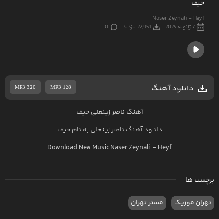
حیف
Naser Zeynali - Heyf
7 ژانویه 2025
22,951 بازدید
0
دانلود آهنگ
MP3 320
MP3 128
آهنگ ناصر زینعلی حیف
دانلود آهنگ
ناصر زینعلی
به نام
حیف
Download New Music
Naser Zeynali
–
Heyf
برچسب ها
تهران موزیک
مستر تهران