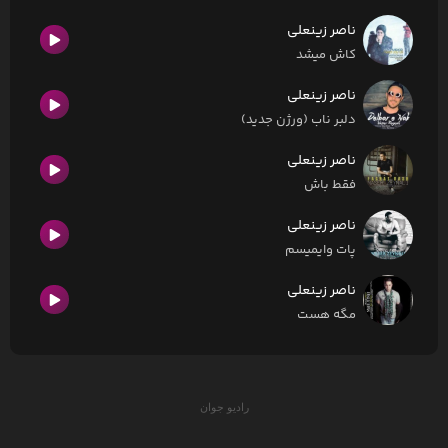
ناصر زینعلی
کاش میشد
ناصر زینعلی
دلبر ناب (ورژن جدید)
ناصر زینعلی
فقط باش
ناصر زینعلی
پات وایمیسم
ناصر زینعلی
مگه هست
رادیو جوان