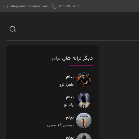
info@mrtehranmusic.com
09353013103
دیگر ترانه های
نیام
نیام
طفره نرو
نیام
یاد تو
نیام
نیستی که ببینی
نیام