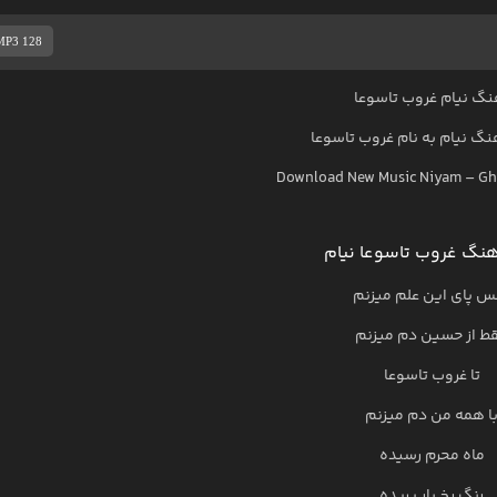
MP3 128
نگ نیام غروب تاسوعا
هنگ
نیام
به نام
غروب تاسوعا
Download New Music
Niyam
–
Gh
هنگ غروب تاسوعا نیام
س پای این علم میزنم
ط از حسین دم میزنم
تا غروب تاسوعا
ا همه من دم میزنم
ماه محرم رسیده
رنگ رخ یار پریده