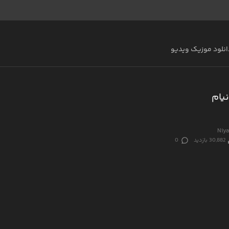
انلود موزیک ویدیو
یام
Niy
30,882 بازدید
0