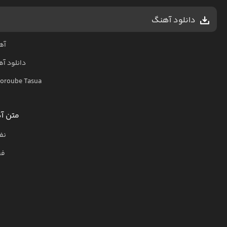
دانلود آهنگ
آه
دانلود آ
oroube Tasua
متن آ
نف
فق
ب