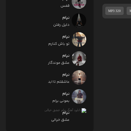
قفس
MP3 320
نیام
دلیل رفتن
نیام
تو باش کنارم
نیام
عشق موندگار
نیام
عاشقتم تا ابد
نیام
بمونی برام
نیام
عشق خیالی