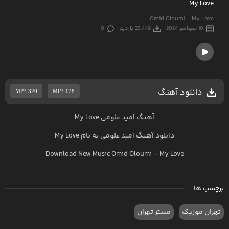
My Love
Omid Oloumi - My Love
10 سپتامبر 2024
23,449 بازدید
0
دانلود آهنگ
MP3 320
MP3 128
آهنگ امید علومی My Love
دانلود آهنگ
امید علومی
به نام
My Love
Download New Music
Omid Oloumi
–
My Love
برچسب ها
تهران موزیک
مستر تهران