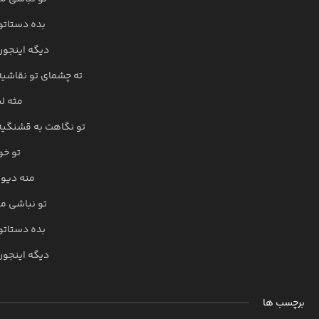
بده دستاتو
دیگه اینجور
ته چشمای تو نقاشیه
مثه لب
تو نگاهت به قشنگیه
تو خو
منه دیوو
تو نباشی من
بده دستاتو
دیگه اینجور
برچسب ها