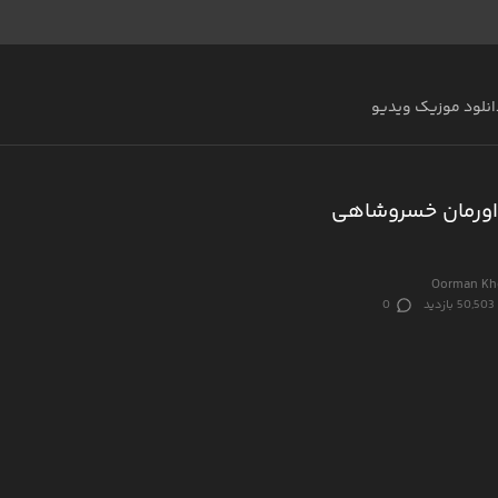
انلود موزیک ویدیو
اورمان خسروشاهی
Oorman Kho
50,503 بازدید
0