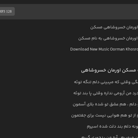
MP3 128
اورمان خسروشاهی مسکن
اورمان خسروشاهی
به نام
مسکن
Download New Music
Oorman Khosr
 مسکن اورمان خسروشاهی
گی وقتی که میبینی دلم تنگه توئه
د من آرومی نداره وقتی پا بند توئه
لم ، هم عشق تو شده بلای آسمون
ز تو هم هوایی نیست برای جفتمون
نه دلم بند دلت شده اسیرم
 میمیرم ، آره من بدجوری گیرم