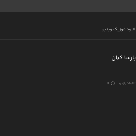
انلود موزیک ویدیو
ارسا کیان
56,40 بازدید
0