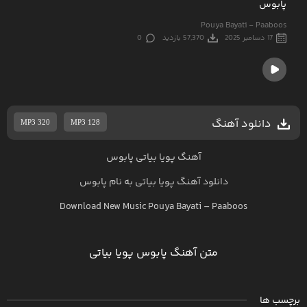
پابوس
Pouya Bayati - Paaboos
17 دسامبر 2025
57,370 بازدید
0
دانلود آهنگ
MP3 320
MP3 128
آهنگ پویا بیاتی پابوس
دانلود آهنگ
پویا بیاتی
به نام
پابوس
Download New Music
Pouya Bayati
–
Paaboos
متن آهنگ پابوس پویا بیاتی
برچسب ها