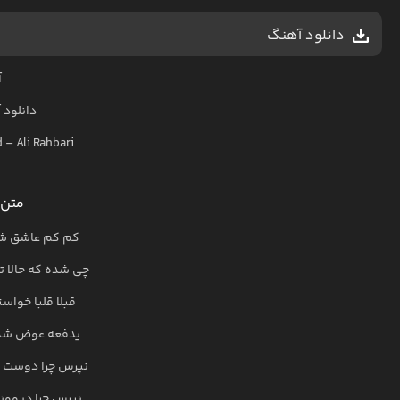
دانلود آهنگ
آ
دانلود
d
–
Ali Rahbari
متن 
کم کم عاشق شد
چی شده که حالا ت
قبلا قلبا خواس
یدفعه عوض شد ح
نپرس چرا دوست دا
نپرس چرا دیوون