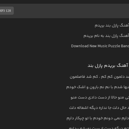
MP3 128
هنگ پازل بند بریدم
 آهنگ
پازل بند
به نام
بریدم
Download New Music
Puzzle Ban
آهنگ بریدم پازل بند
 دلمون کم کم ، کم شد فاصلمون
نها شدم با نم نم بارون و اشک خودم
تی منو حالا از دست دادی دست منو
ال دلت جا نداره دیگه اشغاله دلت
رم نمی دونم خودم با تو چیکار دارم
تم دیگه دست از سرت نمیشه بردارم