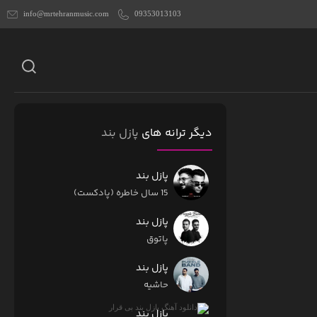
info@mrtehranmusic.com
09353013103
دیگر ترانه های
پازل بند
پازل بند
15 سال خاطره (پادکست)
پازل بند
پاتوق
پازل بند
حاشیه
پازل بند