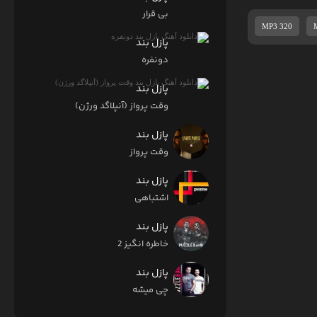
بی قرار
MP3 320
پازل بند
دونفره
پازل بند
وقت پرواز (آنپلاگد ورژن)
پازل بند
وقت پرواز
پازل بند
اشتباهی
پازل بند
خاطره انگیز 2
پازل بند
چی میشه