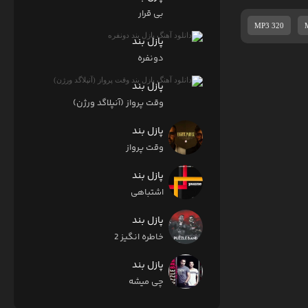
بی قرار
MP3 320
پازل بند
دونفره
پازل بند
وقت پرواز (آنپلاگد ورژن)
پازل بند
وقت پرواز
پازل بند
اشتباهی
پازل بند
خاطره انگیز 2
پازل بند
چی میشه