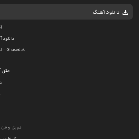
دانلود آهنگ
آ
دانلود 
d
–
Ghasedak
متن آ
د
غ
دوری و من ت
ته قلبم ب