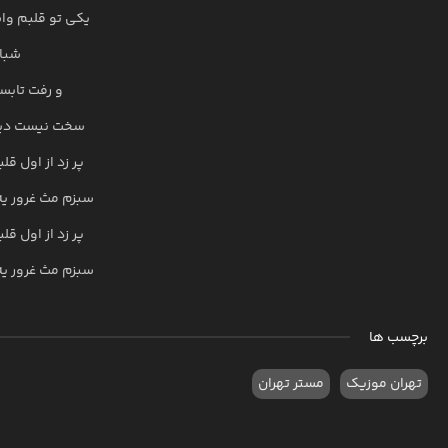
یکی تو قلبم واس
شبای
و رفت تابست
سخت نیست دیگه 
پر زد از اول ق
سبزم مث غرور یه
پر زد از اول ق
سبزم مث غرور یه
برچسب ها
تهران موزیک
مستر تهران