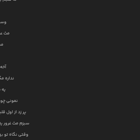
وسط
مث عک
می
آخه 
نداره مگ
یه 
نمونی چون
پر زد از اول ق
سبزم مث غرور یه
وقتی نگاه تو به