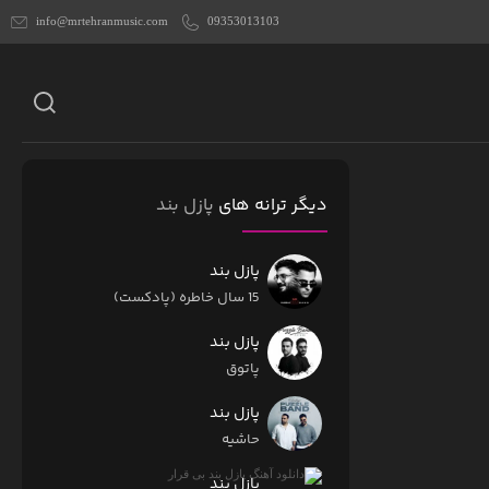
info@mrtehranmusic.com
09353013103
دیگر ترانه های
پازل بند
پازل بند
15 سال خاطره (پادکست)
پازل بند
پاتوق
پازل بند
حاشیه
پازل بند