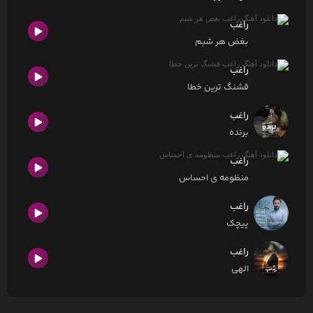
راغب
بغض هر شبم
راغب
قشنگ ترین خطا
راغب
برنده
راغب
منظومه ی احساس
راغب
پیچک
راغب
الهی