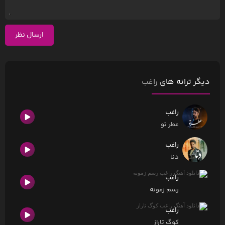
ارسال نظر
دیگر ترانه های
راغب
راغب
عطر تو
راغب
دنا
راغب
رسم زمونه
راغب
کوگ تاراز