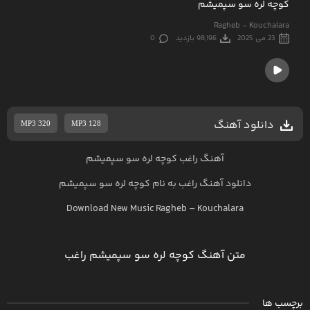
کوچه لره سو سپمیشم
Ragheb - Kouchalara
23 می 2025
98,196 بازدید
0
دانلود آهنگ
MP3 320
MP3 128
آهنگ راغب کوچه لره سو سپمیشم
دانلود آهنگ
راغب
به نام
کوچه لره سو سپمیشم
Download New Music
Ragheb
–
Kouchalara
متن آهنگ کوچه لره سو سپمیشم راغب
برچسب ها