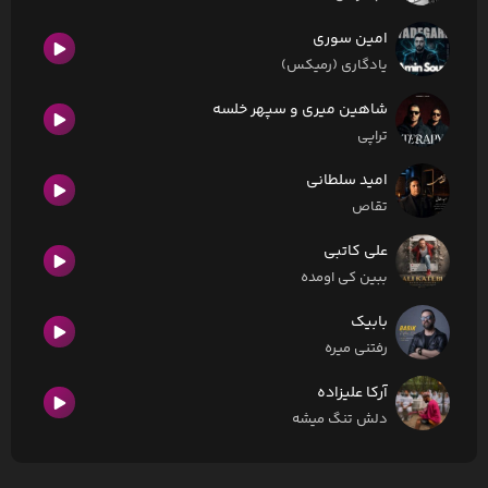
امین سوری
یادگاری (رمیکس)
شاهین میری و سپهر خلسه
تراپی
امید سلطانی
تقاص
علی کاتبی
ببین کی اومده
بابیک
رفتنی میره
آرکا علیزاده
دلش تنگ میشه